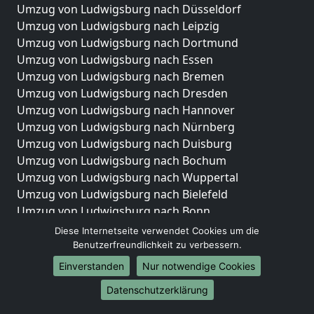
Umzug von Ludwigsburg nach Düsseldorf
Umzug von Ludwigsburg nach Leipzig
Umzug von Ludwigsburg nach Dortmund
Umzug von Ludwigsburg nach Essen
Umzug von Ludwigsburg nach Bremen
Umzug von Ludwigsburg nach Dresden
Umzug von Ludwigsburg nach Hannover
Umzug von Ludwigsburg nach Nürnberg
Umzug von Ludwigsburg nach Duisburg
Umzug von Ludwigsburg nach Bochum
Umzug von Ludwigsburg nach Wuppertal
Umzug von Ludwigsburg nach Bielefeld
Umzug von Ludwigsburg nach Bonn
Umzug von Ludwigsburg nach Münster
Diese Internetseite verwendet Cookies um die
Benutzerfreundlichkeit zu verbessern.
Internationale-Umzüge
Einverstanden
Nur notwendige Cookies
Umzug von Ludwigsburg nach Brasilien
Datenschutzerklärung
Umzug von Ludwigsburg nach Brunei Darussalam
Umzug von Ludwigsburg nach Burkina Faso