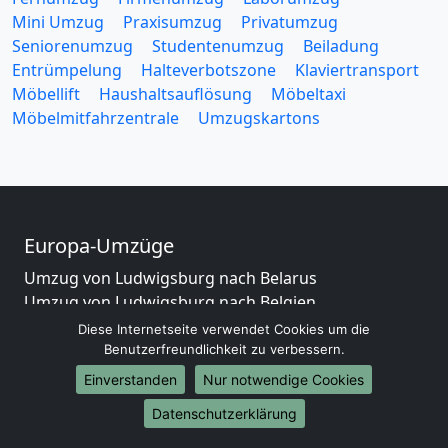
Mini Umzug
Praxisumzug
Privatumzug
Seniorenumzug
Studentenumzug
Beiladung
Entrümpelung
Halteverbotszone
Klaviertransport
Möbellift
Haushaltsauflösung
Möbeltaxi
Möbelmitfahrzentrale
Umzugskartons
Europa-Umzüge
Umzug von Ludwigsburg nach Belarus
Umzug von Ludwigsburg nach Belgien
Umzug von Ludwigsburg nach Bulgarien
Diese Internetseite verwendet Cookies um die
Umzug von Ludwigsburg nach Dänemark
Benutzerfreundlichkeit zu verbessern.
Umzug von Ludwigsburg nach England
Einverstanden
Nur notwendige Cookies
Umzug von Ludwigsburg nach Portugal
Datenschutzerklärung
Umzug von Ludwigsburg nach Bosnien
und Herzegowina