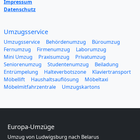
Impressum
Datenschutz
Umzugsservice
Umzugsservice
Behördenumzug
Büroumzug
Fernumzug
Firmenumzug
Laborumzug
Mini Umzug
Praxisumzug
Privatumzug
Seniorenumzug
Studentenumzug
Beiladung
Entrümpelung
Halteverbotszone
Klaviertransport
Möbellift
Haushaltsauflösung
Möbeltaxi
Möbelmitfahrzentrale
Umzugskartons
Europa-Umzüge
Umzug von Ludwigsburg nach Belarus