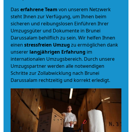
Das
erfahrene Team
von unserem Netzwerk
steht Ihnen zur Verfügung, um Ihnen beim
sicheren und reibungslosen Einführen Ihrer
Umzugsgüter und Dokumente in Brunei
Darussalam behilflich zu sein.
Wir helfen Ihnen
einen
stressfreien Umzug
zu ermöglichen dank
unserer
langjährigen Erfahrung
im
internationalen Umzugsbereich. Durch unsere
Umzugspartner werden alle notwendigen
Schritte zur Zollabwicklung nach Brunei
Darussalam rechtzeitig und korrekt erledigt.