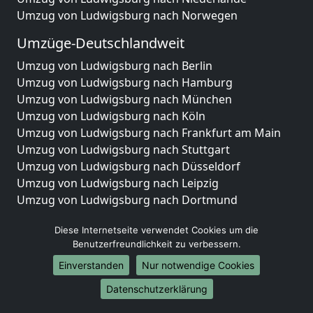
Umzug von Ludwigsburg nach Norwegen
Umzüge-Deutschlandweit
Umzug von Ludwigsburg nach Berlin
Umzug von Ludwigsburg nach Hamburg
Umzug von Ludwigsburg nach München
Umzug von Ludwigsburg nach Köln
Umzug von Ludwigsburg nach Frankfurt am Main
Umzug von Ludwigsburg nach Stuttgart
Umzug von Ludwigsburg nach Düsseldorf
Umzug von Ludwigsburg nach Leipzig
Umzug von Ludwigsburg nach Dortmund
Umzug von Ludwigsburg nach Essen
Diese Internetseite verwendet Cookies um die
Umzug von Ludwigsburg nach Bremen
Benutzerfreundlichkeit zu verbessern.
Umzug von Ludwigsburg nach Dresden
Umzug von Ludwigsburg nach Hannover
Einverstanden
Nur notwendige Cookies
Umzug von Ludwigsburg nach Nürnberg
Datenschutzerklärung
Umzug von Ludwigsburg nach Duisburg