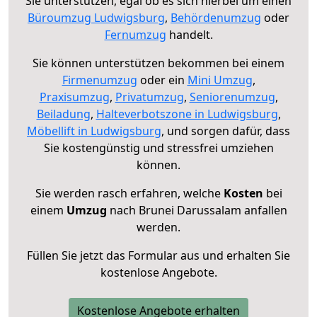
Sie unterstützen, egal ob es sich hierbei um einen
Büroumzug Ludwigsburg
,
Behördenumzug
oder
Fernumzug
handelt.
Sie können unterstützen bekommen bei einem
Firmenumzug
oder ein
Mini Umzug
,
Praxisumzug
,
Privatumzug
,
Seniorenumzug
,
Beiladung
,
Halteverbotszone in Ludwigsburg
,
Möbellift in Ludwigsburg
, und sorgen dafür, dass
Sie kostengünstig und stressfrei umziehen
können.
Sie werden rasch erfahren, welche
Kosten
bei
einem
Umzug
nach Brunei Darussalam anfallen
werden.
Füllen Sie jetzt das Formular aus und erhalten Sie
kostenlose Angebote.
Kostenlose Angebote erhalten