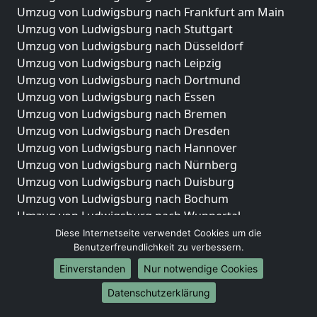
Umzug von Ludwigsburg nach Frankfurt am Main
Umzug von Ludwigsburg nach Stuttgart
Umzug von Ludwigsburg nach Düsseldorf
Umzug von Ludwigsburg nach Leipzig
Umzug von Ludwigsburg nach Dortmund
Umzug von Ludwigsburg nach Essen
Umzug von Ludwigsburg nach Bremen
Umzug von Ludwigsburg nach Dresden
Umzug von Ludwigsburg nach Hannover
Umzug von Ludwigsburg nach Nürnberg
Umzug von Ludwigsburg nach Duisburg
Umzug von Ludwigsburg nach Bochum
Umzug von Ludwigsburg nach Wuppertal
Umzug von Ludwigsburg nach Bielefeld
Diese Internetseite verwendet Cookies um die
Benutzerfreundlichkeit zu verbessern.
Umzug von Ludwigsburg nach Bonn
Umzug von Ludwigsburg nach Münster
Einverstanden
Nur notwendige Cookies
Internationale-Umzüge
Datenschutzerklärung