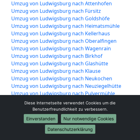
Umzug von Ludwigsburg nach Attenhofen
Umzug von Ludwigsburg nach Fürsitz
Umzug von Ludwigsburg nach Goldshöfe
Umzug von Ludwigsburg nach Heimatsmühle
Umzug von Ludwigsburg nach Kellerhaus
Umzug von Ludwigsburg nach Oberalfingen
Umzug von Ludwigsburg nach Wagenrain
Umzug von Ludwigsburg nach Birkhof
Umzug von Ludwigsburg nach Glashütte
Umzug von Ludwigsburg nach Klause
Umzug von Ludwigsburg nach Neukochen
Umzug von Ludwigsburg nach Neuziegelhütte
Umzug von Ludwigsburg nach Pulvermühle
Umzug von Ludwigsburg nach
Diese Internetseite verwendet Cookies um die
Stefansweilermühle
Benutzerfreundlichkeit zu verbessern.
Umzug von Ludwigsburg nach Hahnenberg
Einverstanden
Nur notwendige Cookies
Umzug von Ludwigsburg nach Hammerstadt
Datenschutzerklärung
Umzug von Ludwigsburg nach Hofherrnweiler
Umzug von Ludwigsburg nach Lauchhof