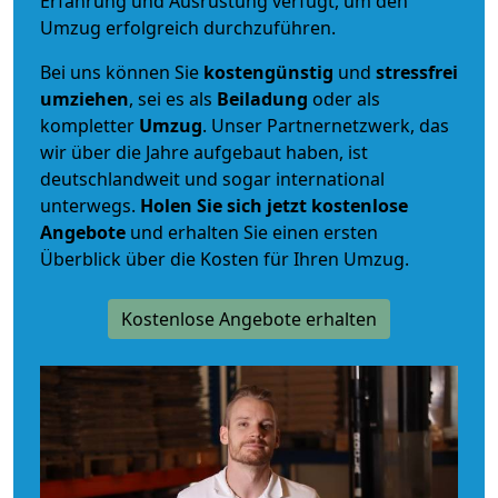
Erfahrung und Ausrüstung verfügt, um den
Umzug erfolgreich durchzuführen.
Bei uns können Sie
kostengünstig
und
stressfrei
umziehen
, sei es als
Beiladung
oder als
kompletter
Umzug
. Unser Partnernetzwerk, das
wir über die Jahre aufgebaut haben, ist
deutschlandweit und sogar international
unterwegs.
Holen Sie sich jetzt kostenlose
Angebote
und erhalten Sie einen ersten
Überblick über die Kosten für Ihren Umzug.
Kostenlose Angebote erhalten