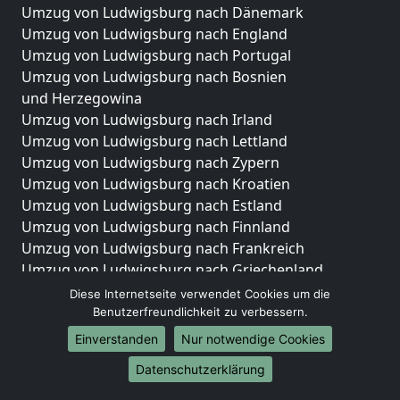
Umzug von Ludwigsburg nach Dänemark
Umzug von Ludwigsburg nach England
Umzug von Ludwigsburg nach Portugal
Umzug von Ludwigsburg nach Bosnien
und Herzegowina
Umzug von Ludwigsburg nach Irland
Umzug von Ludwigsburg nach Lettland
Umzug von Ludwigsburg nach Zypern
Umzug von Ludwigsburg nach Kroatien
Umzug von Ludwigsburg nach Estland
Umzug von Ludwigsburg nach Finnland
Umzug von Ludwigsburg nach Frankreich
Umzug von Ludwigsburg nach Griechenland
Umzug von Ludwigsburg nach Italien
Diese Internetseite verwendet Cookies um die
Umzug von Ludwigsburg nach Liechtenstein
Benutzerfreundlichkeit zu verbessern.
Umzug von Ludwigsburg nach Luxemburg
Einverstanden
Nur notwendige Cookies
Umzug von Ludwigsburg nach Niederlande
Datenschutzerklärung
Umzug von Ludwigsburg nach Norwegen