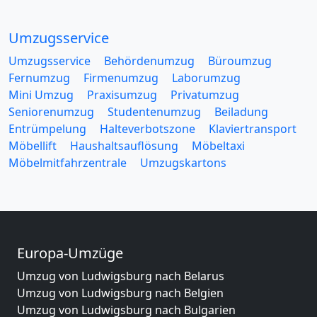
Umzugsservice
Umzugsservice
Behördenumzug
Büroumzug
Fernumzug
Firmenumzug
Laborumzug
Mini Umzug
Praxisumzug
Privatumzug
Seniorenumzug
Studentenumzug
Beiladung
Entrümpelung
Halteverbotszone
Klaviertransport
Möbellift
Haushaltsauflösung
Möbeltaxi
Möbelmitfahrzentrale
Umzugskartons
Europa-Umzüge
Umzug von Ludwigsburg nach Belarus
Umzug von Ludwigsburg nach Belgien
Umzug von Ludwigsburg nach Bulgarien