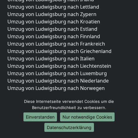
Umzug von Ludwigsburg nach Lettland
Umzug von Ludwigsburg nach Zypern
Umzug von Ludwigsburg nach Kroatien
Umzug von Ludwigsburg nach Estland
Umzug von Ludwigsburg nach Finnland
Umzug von Ludwigsburg nach Frankreich
Umzug von Ludwigsburg nach Griechenland
Umzug von Ludwigsburg nach Italien
Umzug von Ludwigsburg nach Liechtenstein
Umzug von Ludwigsburg nach Luxemburg
Umzug von Ludwigsburg nach Niederlande
Umzug von Ludwigsburg nach Norwegen
Umzüge-Deutschlandweit
Diese Internetseite verwendet Cookies um die
Benutzerfreundlichkeit zu verbessern.
Umzug von Ludwigsburg nach Berlin
Umzug von Ludwigsburg nach Hamburg
Einverstanden
Nur notwendige Cookies
Umzug von Ludwigsburg nach München
Datenschutzerklärung
Umzug von Ludwigsburg nach Köln