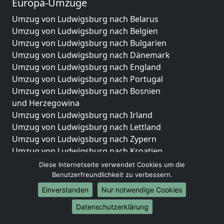
Europa-Umzüge
Umzug von Ludwigsburg nach Belarus
Umzug von Ludwigsburg nach Belgien
Umzug von Ludwigsburg nach Bulgarien
Umzug von Ludwigsburg nach Dänemark
Umzug von Ludwigsburg nach England
Umzug von Ludwigsburg nach Portugal
Umzug von Ludwigsburg nach Bosnien
und Herzegowina
Umzug von Ludwigsburg nach Irland
Umzug von Ludwigsburg nach Lettland
Umzug von Ludwigsburg nach Zypern
Umzug von Ludwigsburg nach Kroatien
Umzug von Ludwigsburg nach Estland
Diese Internetseite verwendet Cookies um die
Umzug von Ludwigsburg nach Finnland
Benutzerfreundlichkeit zu verbessern.
Umzug von Ludwigsburg nach Frankreich
Einverstanden
Nur notwendige Cookies
Umzug von Ludwigsburg nach Griechenland
Datenschutzerklärung
Umzug von Ludwigsburg nach Italien
Umzug von Ludwigsburg nach Liechtenstein