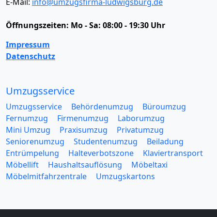
E-Mail:
info@umzugsfirma-ludwigsburg.de
Öffnungszeiten:
Mo - Sa: 08:00 - 19:30 Uhr
Impressum
Datenschutz
Umzugsservice
Umzugsservice
Behördenumzug
Büroumzug
Fernumzug
Firmenumzug
Laborumzug
Mini Umzug
Praxisumzug
Privatumzug
Seniorenumzug
Studentenumzug
Beiladung
Entrümpelung
Halteverbotszone
Klaviertransport
Möbellift
Haushaltsauflösung
Möbeltaxi
Möbelmitfahrzentrale
Umzugskartons