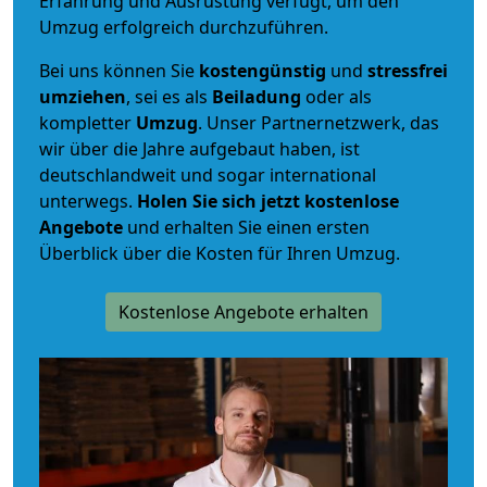
Erfahrung und Ausrüstung verfügt, um den
Umzug erfolgreich durchzuführen.
Bei uns können Sie
kostengünstig
und
stressfrei
umziehen
, sei es als
Beiladung
oder als
kompletter
Umzug
. Unser Partnernetzwerk, das
wir über die Jahre aufgebaut haben, ist
deutschlandweit und sogar international
unterwegs.
Holen Sie sich jetzt kostenlose
Angebote
und erhalten Sie einen ersten
Überblick über die Kosten für Ihren Umzug.
Kostenlose Angebote erhalten