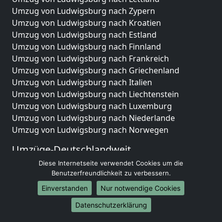
Umzug von Ludwigsburg nach Zypern
Umzug von Ludwigsburg nach Kroatien
Umzug von Ludwigsburg nach Estland
Umzug von Ludwigsburg nach Finnland
Umzug von Ludwigsburg nach Frankreich
Umzug von Ludwigsburg nach Griechenland
Umzug von Ludwigsburg nach Italien
Umzug von Ludwigsburg nach Liechtenstein
Umzug von Ludwigsburg nach Luxemburg
Umzug von Ludwigsburg nach Niederlande
Umzug von Ludwigsburg nach Norwegen
Umzüge-Deutschlandweit
Diese Internetseite verwendet Cookies um die
Umzug von Ludwigsburg nach Berlin
Benutzerfreundlichkeit zu verbessern.
Umzug von Ludwigsburg nach Hamburg
Umzug von Ludwigsburg nach München
Einverstanden
Nur notwendige Cookies
Umzug von Ludwigsburg nach Köln
Datenschutzerklärung
Umzug von Ludwigsburg nach Frankfurt am Main