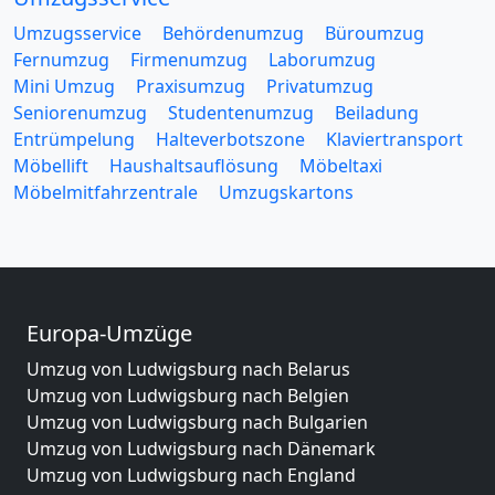
Umzugsservice
Behördenumzug
Büroumzug
Fernumzug
Firmenumzug
Laborumzug
Mini Umzug
Praxisumzug
Privatumzug
Seniorenumzug
Studentenumzug
Beiladung
Entrümpelung
Halteverbotszone
Klaviertransport
Möbellift
Haushaltsauflösung
Möbeltaxi
Möbelmitfahrzentrale
Umzugskartons
Europa-Umzüge
Umzug von Ludwigsburg nach Belarus
Umzug von Ludwigsburg nach Belgien
Umzug von Ludwigsburg nach Bulgarien
Umzug von Ludwigsburg nach Dänemark
Umzug von Ludwigsburg nach England