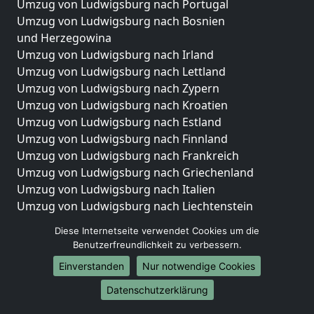
Umzug von Ludwigsburg nach Portugal
Umzug von Ludwigsburg nach Bosnien
und Herzegowina
Umzug von Ludwigsburg nach Irland
Umzug von Ludwigsburg nach Lettland
Umzug von Ludwigsburg nach Zypern
Umzug von Ludwigsburg nach Kroatien
Umzug von Ludwigsburg nach Estland
Umzug von Ludwigsburg nach Finnland
Umzug von Ludwigsburg nach Frankreich
Umzug von Ludwigsburg nach Griechenland
Umzug von Ludwigsburg nach Italien
Umzug von Ludwigsburg nach Liechtenstein
Umzug von Ludwigsburg nach Luxemburg
Diese Internetseite verwendet Cookies um die
Umzug von Ludwigsburg nach Niederlande
Benutzerfreundlichkeit zu verbessern.
Umzug von Ludwigsburg nach Norwegen
Einverstanden
Nur notwendige Cookies
Umzüge-Deutschlandweit
Datenschutzerklärung
Umzug von Ludwigsburg nach Berlin