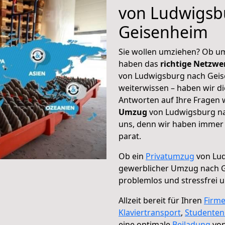
von Ludwigsb
Geisenheim
Sie wollen umziehen? Ob um
haben das
richtige Netzw
von Ludwigsburg nach Geis
weiterwissen – haben wir di
Antworten auf Ihre Fragen 
Umzug
von Ludwigsburg na
uns, denn wir haben immer 
parat.
Ob ein
Privatumzug
von Lud
gewerblicher Umzug nach 
problemlos und stressfrei 
Allzeit bereit für Ihren
Firm
Klaviertransport
,
Studente
eine optimale
Beiladung
von