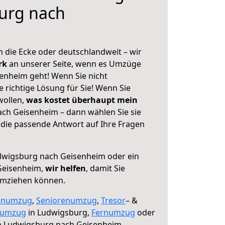
urg nach
 die Ecke oder deutschlandweit – wir
erk
an unserer Seite, wenn es Umzüge
enheim geht! Wenn Sie nicht
e richtige Lösung für Sie! Wenn Sie
wollen,
was kostet überhaupt mein
ch Geisenheim – dann wählen Sie sie
die passende Antwort auf Ihre Fragen
wigsburg nach Geisenheim oder ein
Geisenheim,
wir helfen
, damit Sie
umziehen können.
enumzug
,
Seniorenumzug
,
Tresor
– &
numzug
in Ludwigsburg,
Fernumzug
oder
 Ludwigsburg nach Geisenheim.