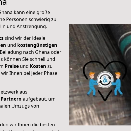
na
 Ghana kann eine große
ene Personen schwierig zu
plin und Anstrengung.
ks
sind wir der ideale
ien
und
kostengünstigen
e Beiladung nach Ghana oder
s können Sie schnell und
um
Preise
und
Kosten
zu
s wir Ihnen bei jeder Phase
Netzwerk aus
Partnern
aufgebaut, um
onalen Umzugs von
den wir Ihnen die besten