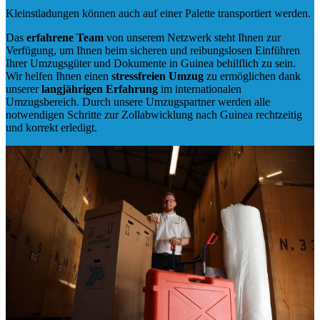
Kleinstladungen können auch auf einer Palette transportiert werden.
Das
erfahrene Team
von unserem Netzwerk steht Ihnen zur
Verfügung, um Ihnen beim sicheren und reibungslosen Einführen
Ihrer Umzugsgüter und Dokumente in Guinea behilflich zu sein.
Wir helfen Ihnen einen
stressfreien Umzug
zu ermöglichen dank
unserer
langjährigen Erfahrung
im internationalen
Umzugsbereich. Durch unsere Umzugspartner werden alle
notwendigen Schritte zur Zollabwicklung nach Guinea rechtzeitig
und korrekt erledigt.