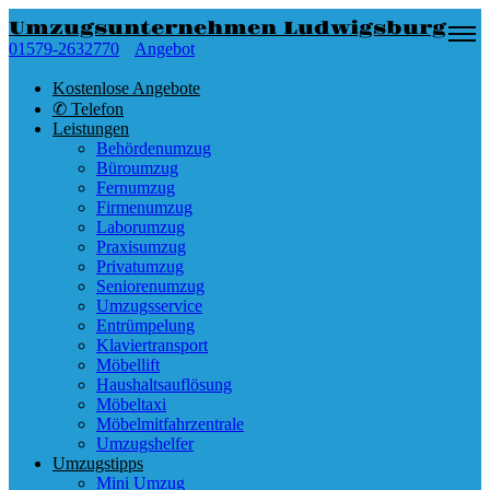
Umzugsunternehmen Ludwigsburg
01579-2632770
Angebot
Kostenlose Angebote
✆ Telefon
Leistungen
Behördenumzug
Büroumzug
Fernumzug
Firmenumzug
Laborumzug
Praxisumzug
Privatumzug
Seniorenumzug
Umzugsservice
Entrümpelung
Klaviertransport
Möbellift
Haushaltsauflösung
Möbeltaxi
Möbelmitfahrzentrale
Umzugshelfer
Umzugstipps
Mini Umzug