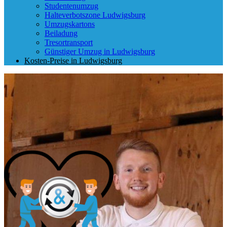
Studentenumzug
Halteverbotszone Ludwigsburg
Umzugskartons
Beiladung
Tresortransport
Günstiger Umzug in Ludwigsburg
Kosten-Preise in Ludwigsburg