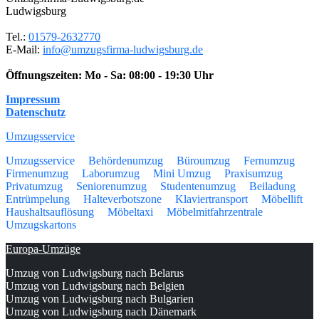
Ludwigsburg
Tel.:
01579-2632770
E-Mail:
info@umzugsfirma-ludwigsburg.de
Öffnungszeiten:
Mo - Sa: 08:00 - 19:30 Uhr
Impressum
Datenschutz
Umzugsservice
Umzugsservice
Behördenumzug
Büroumzug
Fernumzug
Firmenumzug
Laborumzug
Mini Umzug
Praxisumzug
Privatumzug
Seniorenumzug
Studentenumzug
Beiladung
Entrümpelung
Halteverbotszone
Klaviertransport
Möbellift
Haushaltsauflösung
Möbeltaxi
Möbelmitfahrzentrale
Umzugskartons
Europa-Umzüge
Umzug von Ludwigsburg nach Belarus
Umzug von Ludwigsburg nach Belgien
Umzug von Ludwigsburg nach Bulgarien
Umzug von Ludwigsburg nach Dänemark