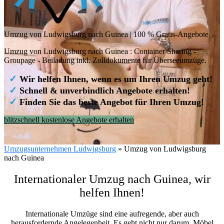
Umzug von Ludwigsburg nach Guinea | 100 % Gratis-Angebote
Umzug von Ludwigsburg nach Guinea : Container Sharing -
Groupage - Beiladung inkl. Zolldokumente für Überseeumzüge.
✓
Wir helfen Ihnen, wenn es um Ihren Umzug geht!
✓
Schnell & unverbindlich Angebote erhalten!
✓
Finden Sie das beste Angebot für Ihren Umzug!
blitzschnell kostenlose Angebote erhalten
Umzugsunternehmen Ludwigsburg
»
Umzug von Ludwigsburg
nach Guinea
Internationaler Umzug nach Guinea, wir
helfen Ihnen
!
Internationale Umzüge sind eine aufregende, aber auch
herausfordernde Angelegenheit. Es geht nicht nur darum, Möbel