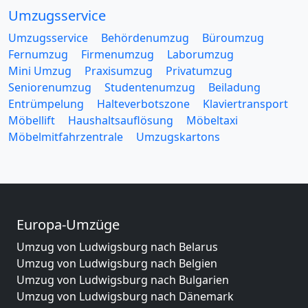
Umzugsservice
Umzugsservice
Behördenumzug
Büroumzug
Fernumzug
Firmenumzug
Laborumzug
Mini Umzug
Praxisumzug
Privatumzug
Seniorenumzug
Studentenumzug
Beiladung
Entrümpelung
Halteverbotszone
Klaviertransport
Möbellift
Haushaltsauflösung
Möbeltaxi
Möbelmitfahrzentrale
Umzugskartons
Europa-Umzüge
Umzug von Ludwigsburg nach Belarus
Umzug von Ludwigsburg nach Belgien
Umzug von Ludwigsburg nach Bulgarien
Umzug von Ludwigsburg nach Dänemark