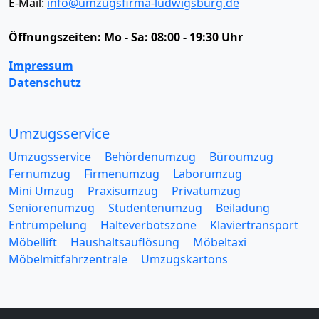
E-Mail:
info@umzugsfirma-ludwigsburg.de
Öffnungszeiten:
Mo - Sa: 08:00 - 19:30 Uhr
Impressum
Datenschutz
Umzugsservice
Umzugsservice
Behördenumzug
Büroumzug
Fernumzug
Firmenumzug
Laborumzug
Mini Umzug
Praxisumzug
Privatumzug
Seniorenumzug
Studentenumzug
Beiladung
Entrümpelung
Halteverbotszone
Klaviertransport
Möbellift
Haushaltsauflösung
Möbeltaxi
Möbelmitfahrzentrale
Umzugskartons