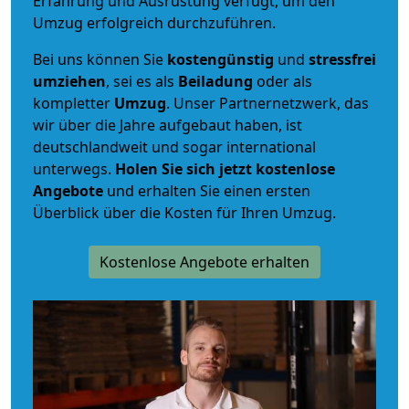
Erfahrung und Ausrüstung verfügt, um den
Umzug erfolgreich durchzuführen.
Bei uns können Sie
kostengünstig
und
stressfrei
umziehen
, sei es als
Beiladung
oder als
kompletter
Umzug
. Unser Partnernetzwerk, das
wir über die Jahre aufgebaut haben, ist
deutschlandweit und sogar international
unterwegs.
Holen Sie sich jetzt kostenlose
Angebote
und erhalten Sie einen ersten
Überblick über die Kosten für Ihren Umzug.
Kostenlose Angebote erhalten