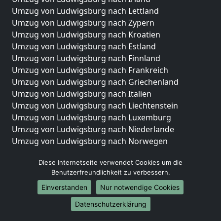
Umzug von Ludwigsburg nach Lettland
Umzug von Ludwigsburg nach Zypern
Umzug von Ludwigsburg nach Kroatien
Umzug von Ludwigsburg nach Estland
Umzug von Ludwigsburg nach Finnland
Umzug von Ludwigsburg nach Frankreich
Umzug von Ludwigsburg nach Griechenland
Umzug von Ludwigsburg nach Italien
Umzug von Ludwigsburg nach Liechtenstein
Umzug von Ludwigsburg nach Luxemburg
Umzug von Ludwigsburg nach Niederlande
Umzug von Ludwigsburg nach Norwegen
Umzüge-Deutschlandweit
Diese Internetseite verwendet Cookies um die
Benutzerfreundlichkeit zu verbessern.
Umzug von Ludwigsburg nach Berlin
Umzug von Ludwigsburg nach Hamburg
Einverstanden
Nur notwendige Cookies
Umzug von Ludwigsburg nach München
Datenschutzerklärung
Umzug von Ludwigsburg nach Köln