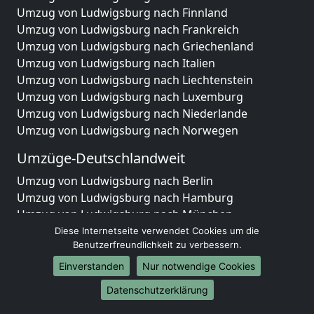
Umzug von Ludwigsburg nach Finnland
Umzug von Ludwigsburg nach Frankreich
Umzug von Ludwigsburg nach Griechenland
Umzug von Ludwigsburg nach Italien
Umzug von Ludwigsburg nach Liechtenstein
Umzug von Ludwigsburg nach Luxemburg
Umzug von Ludwigsburg nach Niederlande
Umzug von Ludwigsburg nach Norwegen
Umzüge-Deutschlandweit
Umzug von Ludwigsburg nach Berlin
Umzug von Ludwigsburg nach Hamburg
Umzug von Ludwigsburg nach München
Umzug von Ludwigsburg nach Köln
Diese Internetseite verwendet Cookies um die
Benutzerfreundlichkeit zu verbessern.
Umzug von Ludwigsburg nach Frankfurt am Main
Umzug von Ludwigsburg nach Stuttgart
Einverstanden
Nur notwendige Cookies
Umzug von Ludwigsburg nach Düsseldorf
Datenschutzerklärung
Umzug von Ludwigsburg nach Leipzig