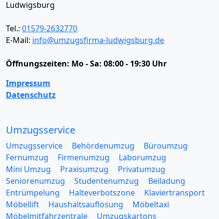
Ludwigsburg
Tel.:
01579-2632770
E-Mail:
info@umzugsfirma-ludwigsburg.de
Öffnungszeiten:
Mo - Sa: 08:00 - 19:30 Uhr
Impressum
Datenschutz
Umzugsservice
Umzugsservice
Behördenumzug
Büroumzug
Fernumzug
Firmenumzug
Laborumzug
Mini Umzug
Praxisumzug
Privatumzug
Seniorenumzug
Studentenumzug
Beiladung
Entrümpelung
Halteverbotszone
Klaviertransport
Möbellift
Haushaltsauflösung
Möbeltaxi
Möbelmitfahrzentrale
Umzugskartons