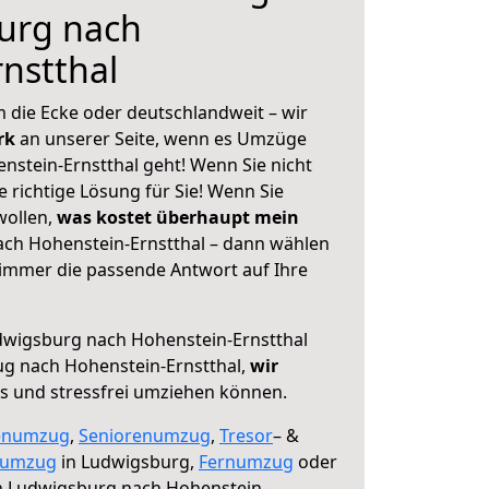
urg nach
nstthal
 die Ecke oder deutschlandweit – wir
erk
an unserer Seite, wenn es Umzüge
stein-Ernstthal geht! Wenn Sie nicht
e richtige Lösung für Sie! Wenn Sie
wollen,
was kostet überhaupt mein
ch Hohenstein-Ernstthal – dann wählen
 immer die passende Antwort auf Ihre
wigsburg nach Hohenstein-Ernstthal
ug nach Hohenstein-Ernstthal,
wir
os und stressfrei umziehen können.
enumzug
,
Seniorenumzug
,
Tresor
– &
numzug
in Ludwigsburg,
Fernumzug
oder
 Ludwigsburg nach Hohenstein-