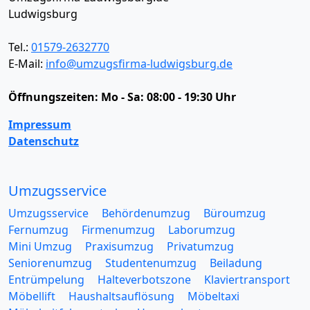
Ludwigsburg
Tel.:
01579-2632770
E-Mail:
info@umzugsfirma-ludwigsburg.de
Öffnungszeiten:
Mo - Sa: 08:00 - 19:30 Uhr
Impressum
Datenschutz
Umzugsservice
Umzugsservice
Behördenumzug
Büroumzug
Fernumzug
Firmenumzug
Laborumzug
Mini Umzug
Praxisumzug
Privatumzug
Seniorenumzug
Studentenumzug
Beiladung
Entrümpelung
Halteverbotszone
Klaviertransport
Möbellift
Haushaltsauflösung
Möbeltaxi