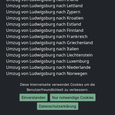
Umzug von Ludwigsburg nach Lettland
Umzug von Ludwigsburg nach Zypern
Umzug von Ludwigsburg nach Kroatien
Umzug von Ludwigsburg nach Estland
Umzug von Ludwigsburg nach Finnland
Umzug von Ludwigsburg nach Frankreich
Umzug von Ludwigsburg nach Griechenland
Umzug von Ludwigsburg nach Italien
Umzug von Ludwigsburg nach Liechtenstein
Umzug von Ludwigsburg nach Luxemburg
Umzug von Ludwigsburg nach Niederlande
Umzug von Ludwigsburg nach Norwegen
Umzüge-Deutschlandweit
Diese Internetseite verwendet Cookies um die
Benutzerfreundlichkeit zu verbessern.
Umzug von Ludwigsburg nach Berlin
Umzug von Ludwigsburg nach Hamburg
Einverstanden
Nur notwendige Cookies
Umzug von Ludwigsburg nach München
Datenschutzerklärung
Umzug von Ludwigsburg nach Köln