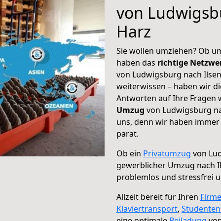
von Ludwigsb
Harz
Sie wollen umziehen? Ob um
haben das
richtige Netzw
von Ludwigsburg nach Ilsen
weiterwissen – haben wir di
Antworten auf Ihre Fragen 
Umzug
von Ludwigsburg nac
uns, denn wir haben immer 
parat.
Ob ein
Privatumzug
von Lud
gewerblicher Umzug nach I
problemlos und stressfrei 
Allzeit bereit für Ihren
Firm
Klaviertransport
,
Studente
eine optimale
Beiladung
von