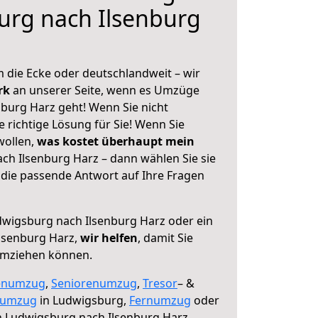
urg nach Ilsenburg
 die Ecke oder deutschlandweit – wir
erk
an unserer Seite, wenn es Umzüge
burg Harz geht! Wenn Sie nicht
e richtige Lösung für Sie! Wenn Sie
wollen,
was kostet überhaupt mein
h Ilsenburg Harz – dann wählen Sie sie
die passende Antwort auf Ihre Fragen
wigsburg nach Ilsenburg Harz oder ein
lsenburg Harz,
wir helfen
, damit Sie
umziehen können.
enumzug
,
Seniorenumzug
,
Tresor
– &
numzug
in Ludwigsburg,
Fernumzug
oder
 Ludwigsburg nach Ilsenburg Harz.