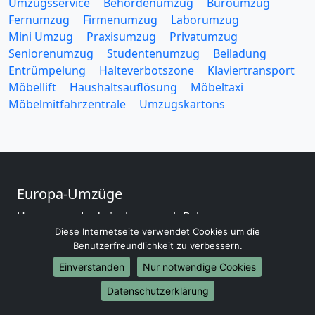
Umzugsservice
Behördenumzug
Büroumzug
Fernumzug
Firmenumzug
Laborumzug
Mini Umzug
Praxisumzug
Privatumzug
Seniorenumzug
Studentenumzug
Beiladung
Entrümpelung
Halteverbotszone
Klaviertransport
Möbellift
Haushaltsauflösung
Möbeltaxi
Möbelmitfahrzentrale
Umzugskartons
Europa-Umzüge
Umzug von Ludwigsburg nach Belarus
Umzug von Ludwigsburg nach Belgien
Diese Internetseite verwendet Cookies um die
Benutzerfreundlichkeit zu verbessern.
Umzug von Ludwigsburg nach Bulgarien
Umzug von Ludwigsburg nach Dänemark
Einverstanden
Nur notwendige Cookies
Umzug von Ludwigsburg nach England
Datenschutzerklärung
Umzug von Ludwigsburg nach Portugal