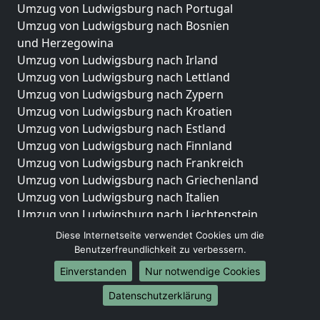
Umzug von Ludwigsburg nach Portugal
Umzug von Ludwigsburg nach Bosnien
und Herzegowina
Umzug von Ludwigsburg nach Irland
Umzug von Ludwigsburg nach Lettland
Umzug von Ludwigsburg nach Zypern
Umzug von Ludwigsburg nach Kroatien
Umzug von Ludwigsburg nach Estland
Umzug von Ludwigsburg nach Finnland
Umzug von Ludwigsburg nach Frankreich
Umzug von Ludwigsburg nach Griechenland
Umzug von Ludwigsburg nach Italien
Umzug von Ludwigsburg nach Liechtenstein
Umzug von Ludwigsburg nach Luxemburg
Diese Internetseite verwendet Cookies um die
Umzug von Ludwigsburg nach Niederlande
Benutzerfreundlichkeit zu verbessern.
Umzug von Ludwigsburg nach Norwegen
Einverstanden
Nur notwendige Cookies
Umzüge-Deutschlandweit
Datenschutzerklärung
Umzug von Ludwigsburg nach Berlin