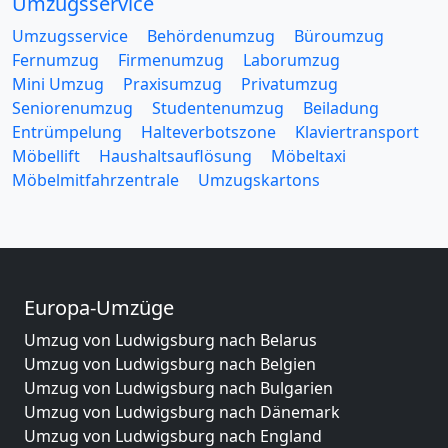
Umzugsservice
Umzugsservice
Behördenumzug
Büroumzug
Fernumzug
Firmenumzug
Laborumzug
Mini Umzug
Praxisumzug
Privatumzug
Seniorenumzug
Studentenumzug
Beiladung
Entrümpelung
Halteverbotszone
Klaviertransport
Möbellift
Haushaltsauflösung
Möbeltaxi
Möbelmitfahrzentrale
Umzugskartons
Europa-Umzüge
Umzug von Ludwigsburg nach Belarus
Umzug von Ludwigsburg nach Belgien
Umzug von Ludwigsburg nach Bulgarien
Umzug von Ludwigsburg nach Dänemark
Umzug von Ludwigsburg nach England