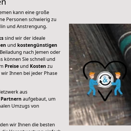
en
 Jemen kann eine große
ene Personen schwierig zu
plin und Anstrengung.
ks
sind wir der ideale
ien
und
kostengünstigen
e Beiladung nach Jemen oder
s können Sie schnell und
um
Preise
und
Kosten
zu
s wir Ihnen bei jeder Phase
Netzwerk aus
Partnern
aufgebaut, um
onalen Umzugs von
den wir Ihnen die besten