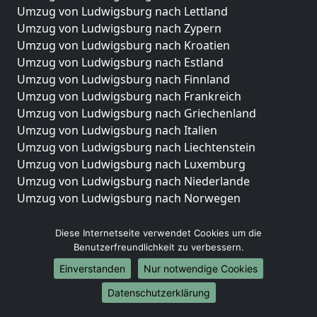
Umzug von Ludwigsburg nach Lettland
Umzug von Ludwigsburg nach Zypern
Umzug von Ludwigsburg nach Kroatien
Umzug von Ludwigsburg nach Estland
Umzug von Ludwigsburg nach Finnland
Umzug von Ludwigsburg nach Frankreich
Umzug von Ludwigsburg nach Griechenland
Umzug von Ludwigsburg nach Italien
Umzug von Ludwigsburg nach Liechtenstein
Umzug von Ludwigsburg nach Luxemburg
Umzug von Ludwigsburg nach Niederlande
Umzug von Ludwigsburg nach Norwegen
Umzüge-Deutschlandweit
Diese Internetseite verwendet Cookies um die
Umzug von Ludwigsburg nach Berlin
Benutzerfreundlichkeit zu verbessern.
Umzug von Ludwigsburg nach Hamburg
Einverstanden
Nur notwendige Cookies
Umzug von Ludwigsburg nach München
Datenschutzerklärung
Umzug von Ludwigsburg nach Köln
Umzug von Ludwigsburg nach Frankfurt am Main