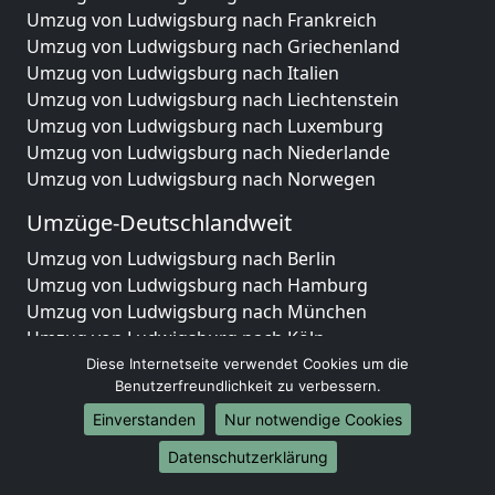
Umzug von Ludwigsburg nach Frankreich
Umzug von Ludwigsburg nach Griechenland
Umzug von Ludwigsburg nach Italien
Umzug von Ludwigsburg nach Liechtenstein
Umzug von Ludwigsburg nach Luxemburg
Umzug von Ludwigsburg nach Niederlande
Umzug von Ludwigsburg nach Norwegen
Umzüge-Deutschlandweit
Umzug von Ludwigsburg nach Berlin
Umzug von Ludwigsburg nach Hamburg
Umzug von Ludwigsburg nach München
Umzug von Ludwigsburg nach Köln
Umzug von Ludwigsburg nach Frankfurt am Main
Diese Internetseite verwendet Cookies um die
Benutzerfreundlichkeit zu verbessern.
Umzug von Ludwigsburg nach Stuttgart
Umzug von Ludwigsburg nach Düsseldorf
Einverstanden
Nur notwendige Cookies
Umzug von Ludwigsburg nach Leipzig
Datenschutzerklärung
Umzug von Ludwigsburg nach Dortmund