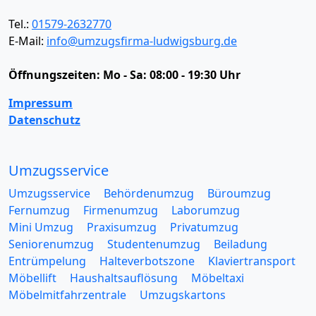
Tel.:
01579-2632770
E-Mail:
info@umzugsfirma-ludwigsburg.de
Öffnungszeiten:
Mo - Sa: 08:00 - 19:30 Uhr
Impressum
Datenschutz
Umzugsservice
Umzugsservice
Behördenumzug
Büroumzug
Fernumzug
Firmenumzug
Laborumzug
Mini Umzug
Praxisumzug
Privatumzug
Seniorenumzug
Studentenumzug
Beiladung
Entrümpelung
Halteverbotszone
Klaviertransport
Möbellift
Haushaltsauflösung
Möbeltaxi
Möbelmitfahrzentrale
Umzugskartons