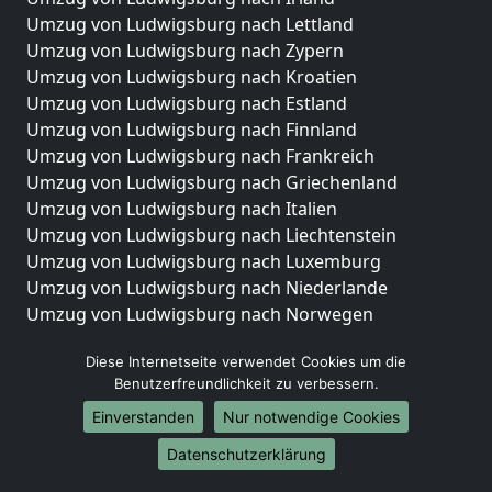
Umzug von Ludwigsburg nach Lettland
Umzug von Ludwigsburg nach Zypern
Umzug von Ludwigsburg nach Kroatien
Umzug von Ludwigsburg nach Estland
Umzug von Ludwigsburg nach Finnland
Umzug von Ludwigsburg nach Frankreich
Umzug von Ludwigsburg nach Griechenland
Umzug von Ludwigsburg nach Italien
Umzug von Ludwigsburg nach Liechtenstein
Umzug von Ludwigsburg nach Luxemburg
Umzug von Ludwigsburg nach Niederlande
Umzug von Ludwigsburg nach Norwegen
Umzüge-Deutschlandweit
Diese Internetseite verwendet Cookies um die
Benutzerfreundlichkeit zu verbessern.
Umzug von Ludwigsburg nach Berlin
Umzug von Ludwigsburg nach Hamburg
Einverstanden
Nur notwendige Cookies
Umzug von Ludwigsburg nach München
Datenschutzerklärung
Umzug von Ludwigsburg nach Köln