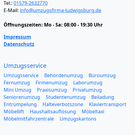
Tel.:
01579-2632770
E-Mail:
info@umzugsfirma-ludwigsburg.de
Öffnungszeiten:
Mo - Sa: 08:00 - 19:30 Uhr
Impressum
Datenschutz
Umzugsservice
Umzugsservice
Behördenumzug
Büroumzug
Fernumzug
Firmenumzug
Laborumzug
Mini Umzug
Praxisumzug
Privatumzug
Seniorenumzug
Studentenumzug
Beiladung
Entrümpelung
Halteverbotszone
Klaviertransport
Möbellift
Haushaltsauflösung
Möbeltaxi
Möbelmitfahrzentrale
Umzugskartons