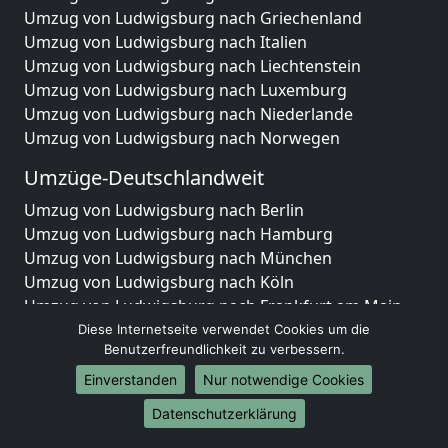
Umzug von Ludwigsburg nach Griechenland
Umzug von Ludwigsburg nach Italien
Umzug von Ludwigsburg nach Liechtenstein
Umzug von Ludwigsburg nach Luxemburg
Umzug von Ludwigsburg nach Niederlande
Umzug von Ludwigsburg nach Norwegen
Umzüge-Deutschlandweit
Umzug von Ludwigsburg nach Berlin
Umzug von Ludwigsburg nach Hamburg
Umzug von Ludwigsburg nach München
Umzug von Ludwigsburg nach Köln
Umzug von Ludwigsburg nach Frankfurt am Main
Umzug von Ludwigsburg nach Stuttgart
Diese Internetseite verwendet Cookies um die
Benutzerfreundlichkeit zu verbessern.
Umzug von Ludwigsburg nach Düsseldorf
Umzug von Ludwigsburg nach Leipzig
Einverstanden
Nur notwendige Cookies
Umzug von Ludwigsburg nach Dortmund
Datenschutzerklärung
Umzug von Ludwigsburg nach Essen