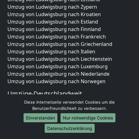
Umzug von Ludwigsburg nach Zypern
Umzug von Ludwigsburg nach Kroatien
Umzug von Ludwigsburg nach Estland
Umzug von Ludwigsburg nach Finnland
Umzug von Ludwigsburg nach Frankreich
Umzug von Ludwigsburg nach Griechenland
Umzug von Ludwigsburg nach Italien
Umzug von Ludwigsburg nach Liechtenstein
Umzug von Ludwigsburg nach Luxemburg
Umzug von Ludwigsburg nach Niederlande
Umzug von Ludwigsburg nach Norwegen
Umzüge-Deutschlandweit
Diese Internetseite verwendet Cookies um die
Umzug von Ludwigsburg nach Berlin
Benutzerfreundlichkeit zu verbessern.
Umzug von Ludwigsburg nach Hamburg
Umzug von Ludwigsburg nach München
Einverstanden
Nur notwendige Cookies
Umzug von Ludwigsburg nach Köln
Datenschutzerklärung
Umzug von Ludwigsburg nach Frankfurt am Main