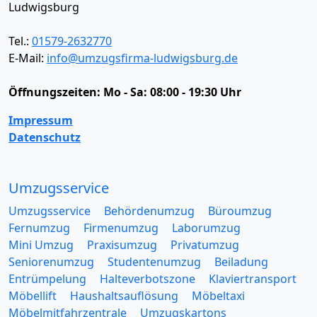
Ludwigsburg
Tel.:
01579-2632770
E-Mail:
info@umzugsfirma-ludwigsburg.de
Öffnungszeiten:
Mo - Sa: 08:00 - 19:30 Uhr
Impressum
Datenschutz
Umzugsservice
Umzugsservice
Behördenumzug
Büroumzug
Fernumzug
Firmenumzug
Laborumzug
Mini Umzug
Praxisumzug
Privatumzug
Seniorenumzug
Studentenumzug
Beiladung
Entrümpelung
Halteverbotszone
Klaviertransport
Möbellift
Haushaltsauflösung
Möbeltaxi
Möbelmitfahrzentrale
Umzugskartons