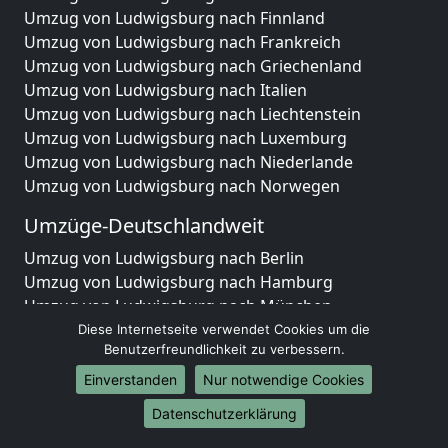
Umzug von Ludwigsburg nach Finnland
Umzug von Ludwigsburg nach Frankreich
Umzug von Ludwigsburg nach Griechenland
Umzug von Ludwigsburg nach Italien
Umzug von Ludwigsburg nach Liechtenstein
Umzug von Ludwigsburg nach Luxemburg
Umzug von Ludwigsburg nach Niederlande
Umzug von Ludwigsburg nach Norwegen
Umzüge-Deutschlandweit
Umzug von Ludwigsburg nach Berlin
Umzug von Ludwigsburg nach Hamburg
Umzug von Ludwigsburg nach München
Umzug von Ludwigsburg nach Köln
Diese Internetseite verwendet Cookies um die
Benutzerfreundlichkeit zu verbessern.
Umzug von Ludwigsburg nach Frankfurt am Main
Umzug von Ludwigsburg nach Stuttgart
Einverstanden
Nur notwendige Cookies
Umzug von Ludwigsburg nach Düsseldorf
Datenschutzerklärung
Umzug von Ludwigsburg nach Leipzig