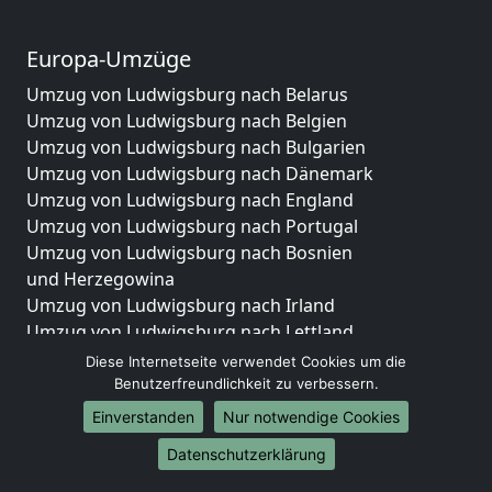
Europa-Umzüge
Umzug von Ludwigsburg nach Belarus
Umzug von Ludwigsburg nach Belgien
Umzug von Ludwigsburg nach Bulgarien
Umzug von Ludwigsburg nach Dänemark
Umzug von Ludwigsburg nach England
Umzug von Ludwigsburg nach Portugal
Umzug von Ludwigsburg nach Bosnien
und Herzegowina
Umzug von Ludwigsburg nach Irland
Umzug von Ludwigsburg nach Lettland
Umzug von Ludwigsburg nach Zypern
Diese Internetseite verwendet Cookies um die
Umzug von Ludwigsburg nach Kroatien
Benutzerfreundlichkeit zu verbessern.
Umzug von Ludwigsburg nach Estland
Einverstanden
Nur notwendige Cookies
Umzug von Ludwigsburg nach Finnland
Datenschutzerklärung
Umzug von Ludwigsburg nach Frankreich
Umzug von Ludwigsburg nach Griechenland