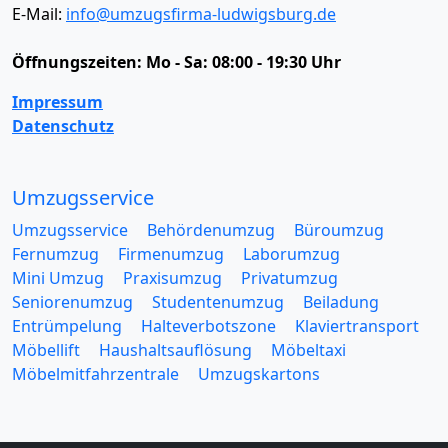
E-Mail:
info@umzugsfirma-ludwigsburg.de
Öffnungszeiten:
Mo - Sa: 08:00 - 19:30 Uhr
Impressum
Datenschutz
Umzugsservice
Umzugsservice
Behördenumzug
Büroumzug
Fernumzug
Firmenumzug
Laborumzug
Mini Umzug
Praxisumzug
Privatumzug
Seniorenumzug
Studentenumzug
Beiladung
Entrümpelung
Halteverbotszone
Klaviertransport
Möbellift
Haushaltsauflösung
Möbeltaxi
Möbelmitfahrzentrale
Umzugskartons