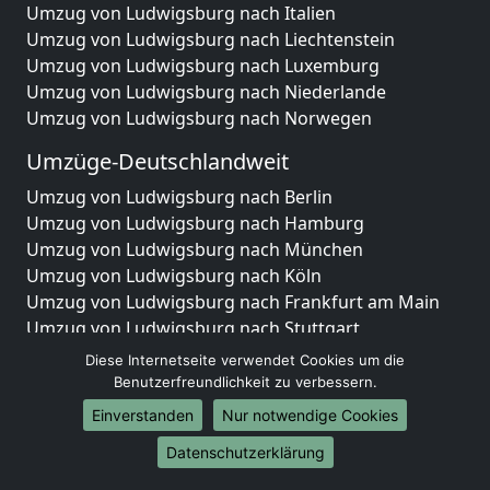
Umzug von Ludwigsburg nach Italien
Umzug von Ludwigsburg nach Liechtenstein
Umzug von Ludwigsburg nach Luxemburg
Umzug von Ludwigsburg nach Niederlande
Umzug von Ludwigsburg nach Norwegen
Umzüge-Deutschlandweit
Umzug von Ludwigsburg nach Berlin
Umzug von Ludwigsburg nach Hamburg
Umzug von Ludwigsburg nach München
Umzug von Ludwigsburg nach Köln
Umzug von Ludwigsburg nach Frankfurt am Main
Umzug von Ludwigsburg nach Stuttgart
Umzug von Ludwigsburg nach Düsseldorf
Diese Internetseite verwendet Cookies um die
Umzug von Ludwigsburg nach Leipzig
Benutzerfreundlichkeit zu verbessern.
Umzug von Ludwigsburg nach Dortmund
Einverstanden
Nur notwendige Cookies
Umzug von Ludwigsburg nach Essen
Datenschutzerklärung
Umzug von Ludwigsburg nach Bremen
Umzug von Ludwigsburg nach Dresden