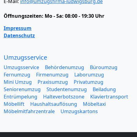
E-Mail:
info@umzugsfirma-ludwigsburg.de
Öffnungszeiten:
Mo - Sa: 08:00 - 19:30 Uhr
Impressum
Datenschutz
Umzugsservice
Umzugsservice
Behördenumzug
Büroumzug
Fernumzug
Firmenumzug
Laborumzug
Mini Umzug
Praxisumzug
Privatumzug
Seniorenumzug
Studentenumzug
Beiladung
Entrümpelung
Halteverbotszone
Klaviertransport
Möbellift
Haushaltsauflösung
Möbeltaxi
Möbelmitfahrzentrale
Umzugskartons