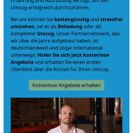
Erfahrung und Ausrüstung verfügt, um den
Umzug erfolgreich durchzuführen.
Bei uns können Sie
kostengünstig
und
stressfrei
umziehen
, sei es als
Beiladung
oder als
kompletter
Umzug
. Unser Partnernetzwerk, das
wir über die Jahre aufgebaut haben, ist
deutschlandweit und sogar international
unterwegs.
Holen Sie sich jetzt kostenlose
Angebote
und erhalten Sie einen ersten
Überblick über die Kosten für Ihren Umzug.
Kostenlose Angebote erhalten