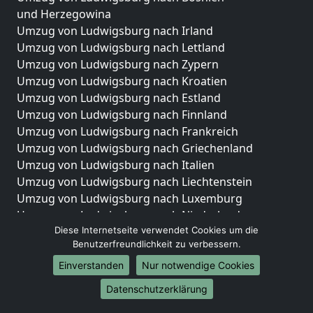
und Herzegowina
Umzug von Ludwigsburg nach Irland
Umzug von Ludwigsburg nach Lettland
Umzug von Ludwigsburg nach Zypern
Umzug von Ludwigsburg nach Kroatien
Umzug von Ludwigsburg nach Estland
Umzug von Ludwigsburg nach Finnland
Umzug von Ludwigsburg nach Frankreich
Umzug von Ludwigsburg nach Griechenland
Umzug von Ludwigsburg nach Italien
Umzug von Ludwigsburg nach Liechtenstein
Umzug von Ludwigsburg nach Luxemburg
Umzug von Ludwigsburg nach Niederlande
Umzug von Ludwigsburg nach Norwegen
Diese Internetseite verwendet Cookies um die
Benutzerfreundlichkeit zu verbessern.
Umzüge-Deutschlandweit
Einverstanden
Nur notwendige Cookies
Umzug von Ludwigsburg nach Berlin
Datenschutzerklärung
Umzug von Ludwigsburg nach Hamburg