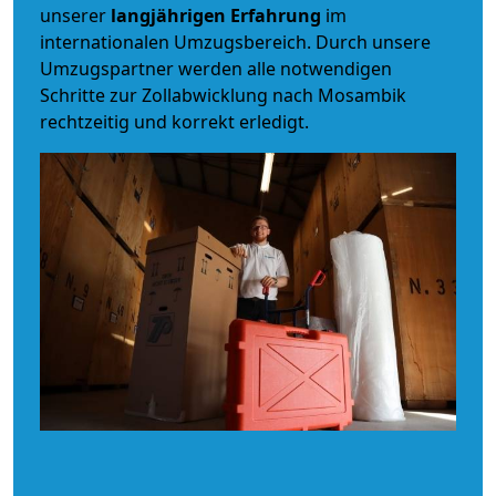
unserer
langjährigen Erfahrung
im
internationalen Umzugsbereich. Durch unsere
Umzugspartner werden alle notwendigen
Schritte zur Zollabwicklung nach Mosambik
rechtzeitig und korrekt erledigt.