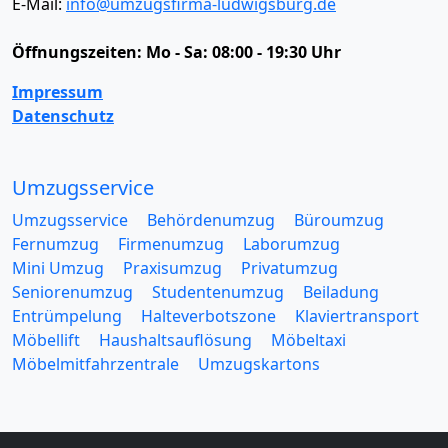
E-Mail:
info@umzugsfirma-ludwigsburg.de
Öffnungszeiten:
Mo - Sa: 08:00 - 19:30 Uhr
Impressum
Datenschutz
Umzugsservice
Umzugsservice
Behördenumzug
Büroumzug
Fernumzug
Firmenumzug
Laborumzug
Mini Umzug
Praxisumzug
Privatumzug
Seniorenumzug
Studentenumzug
Beiladung
Entrümpelung
Halteverbotszone
Klaviertransport
Möbellift
Haushaltsauflösung
Möbeltaxi
Möbelmitfahrzentrale
Umzugskartons