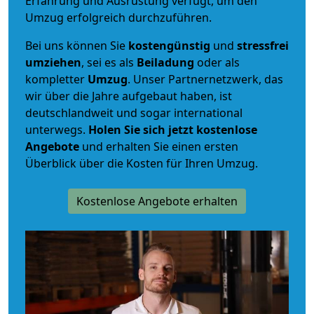
Erfahrung und Ausrüstung verfügt, um den
Umzug erfolgreich durchzuführen.
Bei uns können Sie
kostengünstig
und
stressfrei
umziehen
, sei es als
Beiladung
oder als
kompletter
Umzug
. Unser Partnernetzwerk, das
wir über die Jahre aufgebaut haben, ist
deutschlandweit und sogar international
unterwegs.
Holen Sie sich jetzt kostenlose
Angebote
und erhalten Sie einen ersten
Überblick über die Kosten für Ihren Umzug.
Kostenlose Angebote erhalten