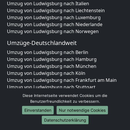
Umzug von Ludwigsburg nach Italien
Umzug von Ludwigsburg nach Liechtenstein
Umzug von Ludwigsburg nach Luxemburg
Umzug von Ludwigsburg nach Niederlande
Umzug von Ludwigsburg nach Norwegen
Umzüge-Deutschlandweit
Umzug von Ludwigsburg nach Berlin
Umzug von Ludwigsburg nach Hamburg
Umzug von Ludwigsburg nach München
Umzug von Ludwigsburg nach Köln
Umzug von Ludwigsburg nach Frankfurt am Main
Umzug von Ludwigsburg nach Stuttgart
Umzug von Ludwigsburg nach Düsseldorf
Diese Internetseite verwendet Cookies um die
Umzug von Ludwigsburg nach Leipzig
Benutzerfreundlichkeit zu verbessern.
Umzug von Ludwigsburg nach Dortmund
Einverstanden
Nur notwendige Cookies
Umzug von Ludwigsburg nach Essen
Datenschutzerklärung
Umzug von Ludwigsburg nach Bremen
Umzug von Ludwigsburg nach Dresden