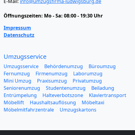
E-Mail:
info@umzugsfirma-ludwigsburg.de
Öffnungszeiten:
Mo - Sa: 08:00 - 19:30 Uhr
Impressum
Datenschutz
Umzugsservice
Umzugsservice
Behördenumzug
Büroumzug
Fernumzug
Firmenumzug
Laborumzug
Mini Umzug
Praxisumzug
Privatumzug
Seniorenumzug
Studentenumzug
Beiladung
Entrümpelung
Halteverbotszone
Klaviertransport
Möbellift
Haushaltsauflösung
Möbeltaxi
Möbelmitfahrzentrale
Umzugskartons