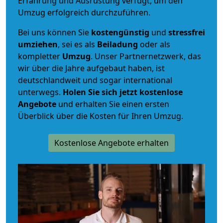
Erfahrung und Ausrüstung verfügt, um den
Umzug erfolgreich durchzuführen.
Bei uns können Sie
kostengünstig
und
stressfrei
umziehen
, sei es als
Beiladung
oder als
kompletter
Umzug
. Unser Partnernetzwerk, das
wir über die Jahre aufgebaut haben, ist
deutschlandweit und sogar international
unterwegs.
Holen Sie sich jetzt kostenlose
Angebote
und erhalten Sie einen ersten
Überblick über die Kosten für Ihren Umzug.
Kostenlose Angebote erhalten