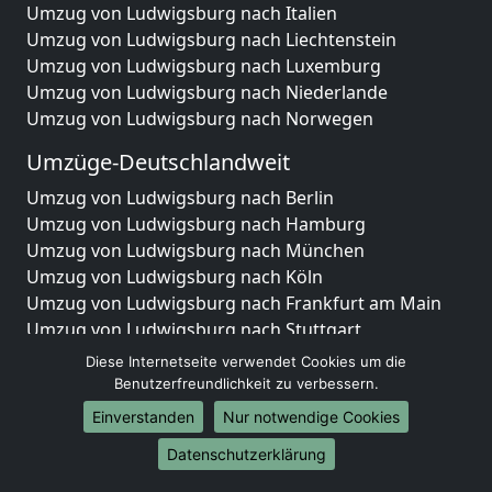
Umzug von Ludwigsburg nach Italien
Umzug von Ludwigsburg nach Liechtenstein
Umzug von Ludwigsburg nach Luxemburg
Umzug von Ludwigsburg nach Niederlande
Umzug von Ludwigsburg nach Norwegen
Umzüge-Deutschlandweit
Umzug von Ludwigsburg nach Berlin
Umzug von Ludwigsburg nach Hamburg
Umzug von Ludwigsburg nach München
Umzug von Ludwigsburg nach Köln
Umzug von Ludwigsburg nach Frankfurt am Main
Umzug von Ludwigsburg nach Stuttgart
Umzug von Ludwigsburg nach Düsseldorf
Diese Internetseite verwendet Cookies um die
Umzug von Ludwigsburg nach Leipzig
Benutzerfreundlichkeit zu verbessern.
Umzug von Ludwigsburg nach Dortmund
Einverstanden
Nur notwendige Cookies
Umzug von Ludwigsburg nach Essen
Datenschutzerklärung
Umzug von Ludwigsburg nach Bremen
Umzug von Ludwigsburg nach Dresden