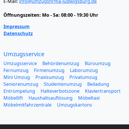
E-Mail:
info@umzugsfirma-ludwigsburg.de
Öffnungszeiten:
Mo - Sa: 08:00 - 19:30 Uhr
Impressum
Datenschutz
Umzugsservice
Umzugsservice
Behördenumzug
Büroumzug
Fernumzug
Firmenumzug
Laborumzug
Mini Umzug
Praxisumzug
Privatumzug
Seniorenumzug
Studentenumzug
Beiladung
Entrümpelung
Halteverbotszone
Klaviertransport
Möbellift
Haushaltsauflösung
Möbeltaxi
Möbelmitfahrzentrale
Umzugskartons