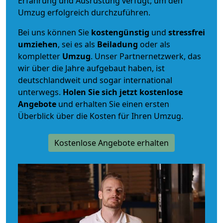
Erfahrung und Ausrüstung verfügt, um den
Umzug erfolgreich durchzuführen.
Bei uns können Sie
kostengünstig
und
stressfrei
umziehen
, sei es als
Beiladung
oder als
kompletter
Umzug
. Unser Partnernetzwerk, das
wir über die Jahre aufgebaut haben, ist
deutschlandweit und sogar international
unterwegs.
Holen Sie sich jetzt kostenlose
Angebote
und erhalten Sie einen ersten
Überblick über die Kosten für Ihren Umzug.
Kostenlose Angebote erhalten