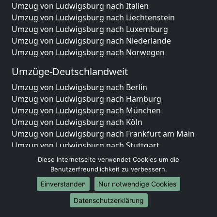
Umzug von Ludwigsburg nach Italien
Umzug von Ludwigsburg nach Liechtenstein
Umzug von Ludwigsburg nach Luxemburg
Umzug von Ludwigsburg nach Niederlande
Umzug von Ludwigsburg nach Norwegen
Umzüge-Deutschlandweit
Umzug von Ludwigsburg nach Berlin
Umzug von Ludwigsburg nach Hamburg
Umzug von Ludwigsburg nach München
Umzug von Ludwigsburg nach Köln
Umzug von Ludwigsburg nach Frankfurt am Main
Umzug von Ludwigsburg nach Stuttgart
Umzug von Ludwigsburg nach Düsseldorf
Diese Internetseite verwendet Cookies um die
Umzug von Ludwigsburg nach Leipzig
Benutzerfreundlichkeit zu verbessern.
Umzug von Ludwigsburg nach Dortmund
Einverstanden
Nur notwendige Cookies
Umzug von Ludwigsburg nach Essen
Datenschutzerklärung
Umzug von Ludwigsburg nach Bremen
Umzug von Ludwigsburg nach Dresden