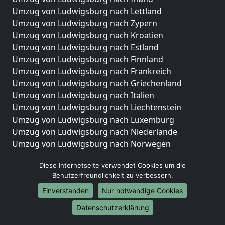
Umzug von Ludwigsburg nach Lettland
Umzug von Ludwigsburg nach Zypern
Umzug von Ludwigsburg nach Kroatien
Umzug von Ludwigsburg nach Estland
Umzug von Ludwigsburg nach Finnland
Umzug von Ludwigsburg nach Frankreich
Umzug von Ludwigsburg nach Griechenland
Umzug von Ludwigsburg nach Italien
Umzug von Ludwigsburg nach Liechtenstein
Umzug von Ludwigsburg nach Luxemburg
Umzug von Ludwigsburg nach Niederlande
Umzug von Ludwigsburg nach Norwegen
Umzüge-Deutschlandweit
Diese Internetseite verwendet Cookies um die
Benutzerfreundlichkeit zu verbessern.
Umzug von Ludwigsburg nach Berlin
Umzug von Ludwigsburg nach Hamburg
Einverstanden
Nur notwendige Cookies
Umzug von Ludwigsburg nach München
Datenschutzerklärung
Umzug von Ludwigsburg nach Köln