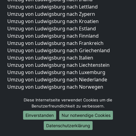
Umzug von Ludwigsburg nach Lettland
Umzug von Ludwigsburg nach Zypern
Umzug von Ludwigsburg nach Kroatien
Umzug von Ludwigsburg nach Estland
Umzug von Ludwigsburg nach Finnland
Umzug von Ludwigsburg nach Frankreich
Umzug von Ludwigsburg nach Griechenland
Umzug von Ludwigsburg nach Italien
Umzug von Ludwigsburg nach Liechtenstein
Umzug von Ludwigsburg nach Luxemburg
Umzug von Ludwigsburg nach Niederlande
Umzug von Ludwigsburg nach Norwegen
Umzüge-Deutschlandweit
Diese Internetseite verwendet Cookies um die
Benutzerfreundlichkeit zu verbessern.
Umzug von Ludwigsburg nach Berlin
Umzug von Ludwigsburg nach Hamburg
Einverstanden
Nur notwendige Cookies
Umzug von Ludwigsburg nach München
Datenschutzerklärung
Umzug von Ludwigsburg nach Köln