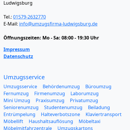
Ludwigsburg
Tel.:
01579-2632770
E-Mail:
info@umzugsfirma-ludwigsburg.de
Öffnungszeiten:
Mo - Sa: 08:00 - 19:30 Uhr
Impressum
Datenschutz
Umzugsservice
Umzugsservice
Behördenumzug
Büroumzug
Fernumzug
Firmenumzug
Laborumzug
Mini Umzug
Praxisumzug
Privatumzug
Seniorenumzug
Studentenumzug
Beiladung
Entrümpelung
Halteverbotszone
Klaviertransport
Möbellift
Haushaltsauflösung
Möbeltaxi
Möbelmitfahrzentrale
Umzugskartons