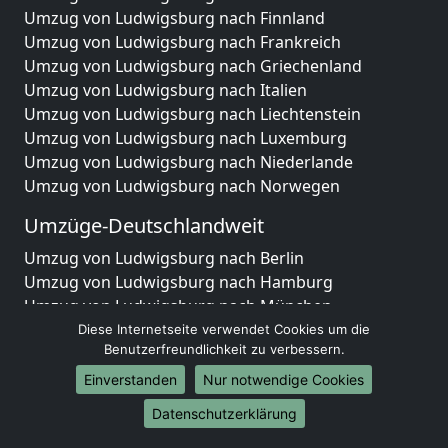
Umzug von Ludwigsburg nach Finnland
Umzug von Ludwigsburg nach Frankreich
Umzug von Ludwigsburg nach Griechenland
Umzug von Ludwigsburg nach Italien
Umzug von Ludwigsburg nach Liechtenstein
Umzug von Ludwigsburg nach Luxemburg
Umzug von Ludwigsburg nach Niederlande
Umzug von Ludwigsburg nach Norwegen
Umzüge-Deutschlandweit
Umzug von Ludwigsburg nach Berlin
Umzug von Ludwigsburg nach Hamburg
Umzug von Ludwigsburg nach München
Umzug von Ludwigsburg nach Köln
Diese Internetseite verwendet Cookies um die
Benutzerfreundlichkeit zu verbessern.
Umzug von Ludwigsburg nach Frankfurt am Main
Umzug von Ludwigsburg nach Stuttgart
Einverstanden
Nur notwendige Cookies
Umzug von Ludwigsburg nach Düsseldorf
Datenschutzerklärung
Umzug von Ludwigsburg nach Leipzig