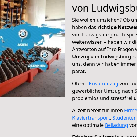
von Ludwigsb
Sie wollen umziehen? Ob um
haben das
richtige Netzw
von Ludwigsburg nach Spre
weiterwissen – haben wir di
Antworten auf Ihre Fragen 
Umzug
von Ludwigsburg na
uns, denn wir haben immer 
parat.
Ob ein
Privatumzug
von Lud
gewerblicher Umzug nach 
problemlos und stressfrei 
Allzeit bereit für Ihren
Firm
Klaviertransport
,
Studente
eine optimale
Beiladung
von