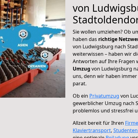
von Ludwigsb
Stadtoldendor
Sie wollen umziehen? Ob um
haben das
richtige Netzw
von Ludwigsburg nach Stadt
weiterwissen – haben wir di
Antworten auf Ihre Fragen 
Umzug
von Ludwigsburg nac
uns, denn wir haben immer 
parat.
Ob ein
Privatumzug
von Lud
gewerblicher Umzug nach S
problemlos und stressfrei 
Allzeit bereit für Ihren
Firm
Klaviertransport
,
Studente
eine optimale
Beiladung
von