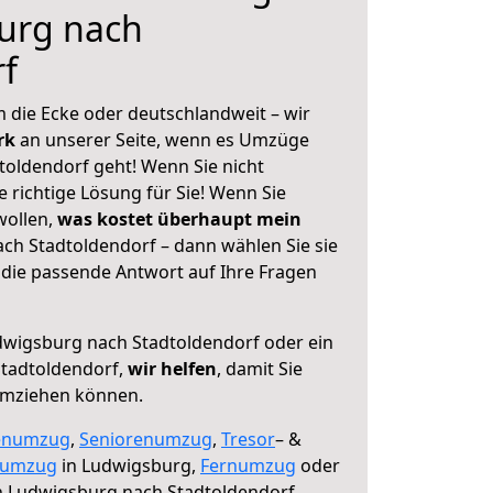
urg nach
f
 die Ecke oder deutschlandweit – wir
erk
an unserer Seite, wenn es Umzüge
oldendorf geht! Wenn Sie nicht
e richtige Lösung für Sie! Wenn Sie
wollen,
was kostet überhaupt mein
h Stadtoldendorf – dann wählen Sie sie
die passende Antwort auf Ihre Fragen
wigsburg nach Stadtoldendorf oder ein
tadtoldendorf,
wir helfen
, damit Sie
umziehen können.
enumzug
,
Seniorenumzug
,
Tresor
– &
numzug
in Ludwigsburg,
Fernumzug
oder
 Ludwigsburg nach Stadtoldendorf.