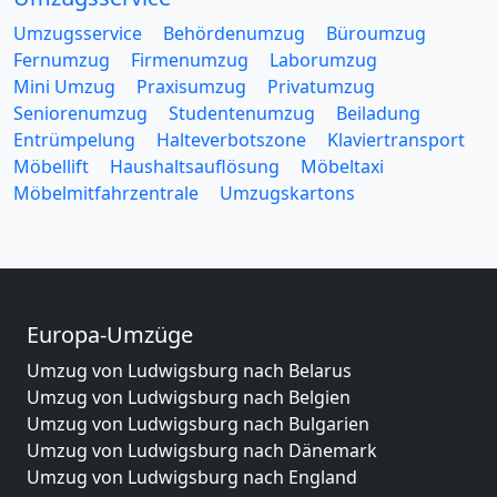
Umzugsservice
Behördenumzug
Büroumzug
Fernumzug
Firmenumzug
Laborumzug
Mini Umzug
Praxisumzug
Privatumzug
Seniorenumzug
Studentenumzug
Beiladung
Entrümpelung
Halteverbotszone
Klaviertransport
Möbellift
Haushaltsauflösung
Möbeltaxi
Möbelmitfahrzentrale
Umzugskartons
Europa-Umzüge
Umzug von Ludwigsburg nach Belarus
Umzug von Ludwigsburg nach Belgien
Umzug von Ludwigsburg nach Bulgarien
Umzug von Ludwigsburg nach Dänemark
Umzug von Ludwigsburg nach England