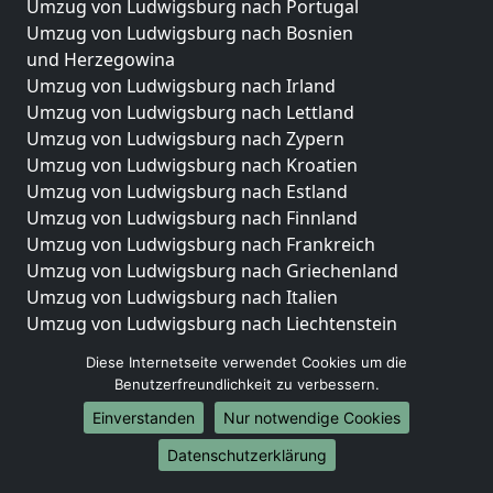
Umzug von Ludwigsburg nach Portugal
Umzug von Ludwigsburg nach Bosnien
und Herzegowina
Umzug von Ludwigsburg nach Irland
Umzug von Ludwigsburg nach Lettland
Umzug von Ludwigsburg nach Zypern
Umzug von Ludwigsburg nach Kroatien
Umzug von Ludwigsburg nach Estland
Umzug von Ludwigsburg nach Finnland
Umzug von Ludwigsburg nach Frankreich
Umzug von Ludwigsburg nach Griechenland
Umzug von Ludwigsburg nach Italien
Umzug von Ludwigsburg nach Liechtenstein
Umzug von Ludwigsburg nach Luxemburg
Diese Internetseite verwendet Cookies um die
Umzug von Ludwigsburg nach Niederlande
Benutzerfreundlichkeit zu verbessern.
Umzug von Ludwigsburg nach Norwegen
Einverstanden
Nur notwendige Cookies
Umzüge-Deutschlandweit
Datenschutzerklärung
Umzug von Ludwigsburg nach Berlin