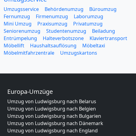
Umzugsservice
Behördenumzug
Büroumzug
Fernumzug
Firmenumzug
Laborumzug
Mini Umzug
Praxisumzug
Privatumzug
Seniorenumzug
Studentenumzug
Beiladung
Entrümpelung
Halteverbotszone
Klaviertransport
Möbellift
Haushaltsauflösung
Möbeltaxi
Möbelmitfahrzentrale
Umzugskartons
Europa-Umzüge
Umzug von Ludwigsburg nach Belarus
Umzug von Ludwigsburg nach Belgien
Umzug von Ludwigsburg nach Bulgarien
Umzug von Ludwigsburg nach Dänemark
Umzug von Ludwigsburg nach England