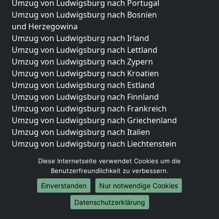
Umzug von Ludwigsburg nach Portugal
Umzug von Ludwigsburg nach Bosnien
und Herzegowina
Umzug von Ludwigsburg nach Irland
Umzug von Ludwigsburg nach Lettland
Umzug von Ludwigsburg nach Zypern
Umzug von Ludwigsburg nach Kroatien
Umzug von Ludwigsburg nach Estland
Umzug von Ludwigsburg nach Finnland
Umzug von Ludwigsburg nach Frankreich
Umzug von Ludwigsburg nach Griechenland
Umzug von Ludwigsburg nach Italien
Umzug von Ludwigsburg nach Liechtenstein
Umzug von Ludwigsburg nach Luxemburg
Diese Internetseite verwendet Cookies um die
Umzug von Ludwigsburg nach Niederlande
Benutzerfreundlichkeit zu verbessern.
Umzug von Ludwigsburg nach Norwegen
Einverstanden
Nur notwendige Cookies
Umzüge-Deutschlandweit
Datenschutzerklärung
Umzug von Ludwigsburg nach Berlin