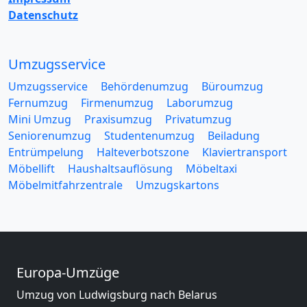
Datenschutz
Umzugsservice
Umzugsservice
Behördenumzug
Büroumzug
Fernumzug
Firmenumzug
Laborumzug
Mini Umzug
Praxisumzug
Privatumzug
Seniorenumzug
Studentenumzug
Beiladung
Entrümpelung
Halteverbotszone
Klaviertransport
Möbellift
Haushaltsauflösung
Möbeltaxi
Möbelmitfahrzentrale
Umzugskartons
Europa-Umzüge
Umzug von Ludwigsburg nach Belarus