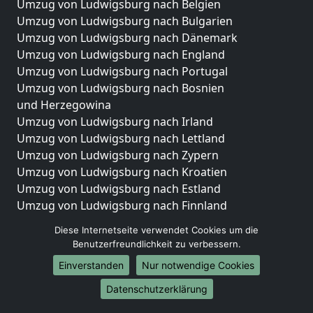
Umzug von Ludwigsburg nach Belgien
Umzug von Ludwigsburg nach Bulgarien
Umzug von Ludwigsburg nach Dänemark
Umzug von Ludwigsburg nach England
Umzug von Ludwigsburg nach Portugal
Umzug von Ludwigsburg nach Bosnien
und Herzegowina
Umzug von Ludwigsburg nach Irland
Umzug von Ludwigsburg nach Lettland
Umzug von Ludwigsburg nach Zypern
Umzug von Ludwigsburg nach Kroatien
Umzug von Ludwigsburg nach Estland
Umzug von Ludwigsburg nach Finnland
Umzug von Ludwigsburg nach Frankreich
Diese Internetseite verwendet Cookies um die
Umzug von Ludwigsburg nach Griechenland
Benutzerfreundlichkeit zu verbessern.
Umzug von Ludwigsburg nach Italien
Einverstanden
Nur notwendige Cookies
Umzug von Ludwigsburg nach Liechtenstein
Umzug von Ludwigsburg nach Luxemburg
Datenschutzerklärung
Umzug von Ludwigsburg nach Niederlande