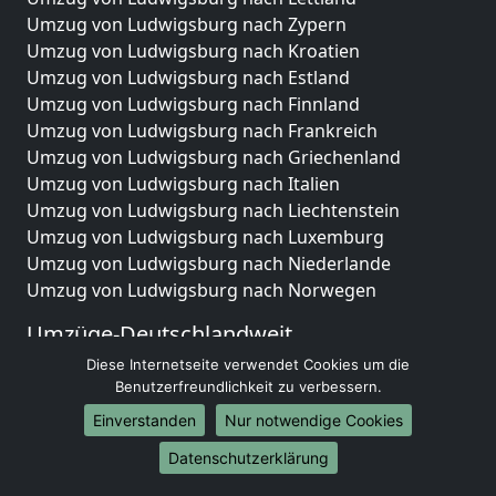
Umzug von Ludwigsburg nach Zypern
Umzug von Ludwigsburg nach Kroatien
Umzug von Ludwigsburg nach Estland
Umzug von Ludwigsburg nach Finnland
Umzug von Ludwigsburg nach Frankreich
Umzug von Ludwigsburg nach Griechenland
Umzug von Ludwigsburg nach Italien
Umzug von Ludwigsburg nach Liechtenstein
Umzug von Ludwigsburg nach Luxemburg
Umzug von Ludwigsburg nach Niederlande
Umzug von Ludwigsburg nach Norwegen
Umzüge-Deutschlandweit
Diese Internetseite verwendet Cookies um die
Umzug von Ludwigsburg nach Berlin
Benutzerfreundlichkeit zu verbessern.
Umzug von Ludwigsburg nach Hamburg
Umzug von Ludwigsburg nach München
Einverstanden
Nur notwendige Cookies
Umzug von Ludwigsburg nach Köln
Datenschutzerklärung
Umzug von Ludwigsburg nach Frankfurt am Main