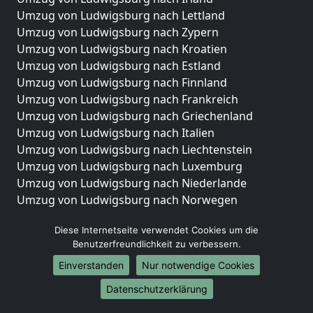
Umzug von Ludwigsburg nach Lettland
Umzug von Ludwigsburg nach Zypern
Umzug von Ludwigsburg nach Kroatien
Umzug von Ludwigsburg nach Estland
Umzug von Ludwigsburg nach Finnland
Umzug von Ludwigsburg nach Frankreich
Umzug von Ludwigsburg nach Griechenland
Umzug von Ludwigsburg nach Italien
Umzug von Ludwigsburg nach Liechtenstein
Umzug von Ludwigsburg nach Luxemburg
Umzug von Ludwigsburg nach Niederlande
Umzug von Ludwigsburg nach Norwegen
Umzüge-Deutschlandweit
Diese Internetseite verwendet Cookies um die
Benutzerfreundlichkeit zu verbessern.
Umzug von Ludwigsburg nach Berlin
Umzug von Ludwigsburg nach Hamburg
Einverstanden
Nur notwendige Cookies
Umzug von Ludwigsburg nach München
Datenschutzerklärung
Umzug von Ludwigsburg nach Köln