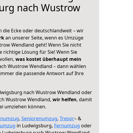
urg nach Wustrow
 die Ecke oder deutschlandweit – wir
erk
an unserer Seite, wenn es Umzüge
row Wendland geht! Wenn Sie nicht
e richtige Lösung für Sie! Wenn Sie
wollen,
was kostet überhaupt mein
ach Wustrow Wendland – dann wählen
 immer die passende Antwort auf Ihre
dwigsburg nach Wustrow Wendland oder
ach Wustrow Wendland,
wir helfen
, damit
rei umziehen können.
enumzug
,
Seniorenumzug
,
Tresor
– &
numzug
in Ludwigsburg,
Fernumzug
oder
 Ludwigsburg nach Wustrow Wendland.