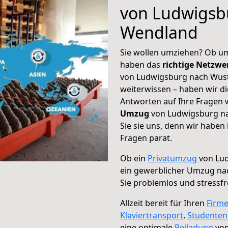
von Ludwigsb
Wendland
Sie wollen umziehen? Ob um
haben das
richtige Netzw
von Ludwigsburg nach Wust
weiterwissen – haben wir di
Antworten auf Ihre Fragen 
Umzug
von Ludwigsburg n
Sie sie uns, denn wir haben
Fragen parat.
Ob ein
Privatumzug
von Lu
ein gewerblicher Umzug n
Sie problemlos und stressf
Allzeit bereit für Ihren
Firm
Klaviertransport
,
Studente
eine optimale
Beiladung
von