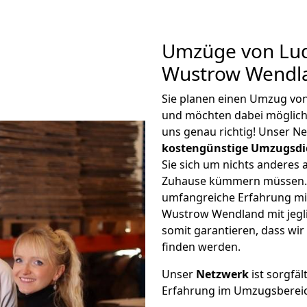
Umzüge von Lu
Wustrow Wendla
Sie planen einen Umzug v
und möchten dabei möglic
uns genau richtig! Unser N
kostengünstige Umzugsdi
Sie sich um nichts anderes 
Zuhause kümmern müssen. W
umfangreiche Erfahrung m
Wustrow Wendland mit jeg
somit garantieren, dass wi
finden werden.
Unser
Netzwerk
ist sorgfäl
Erfahrung im Umzugsberei