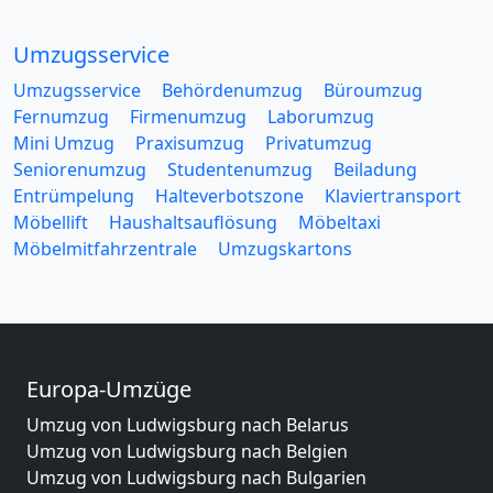
Umzugsservice
Umzugsservice
Behördenumzug
Büroumzug
Fernumzug
Firmenumzug
Laborumzug
Mini Umzug
Praxisumzug
Privatumzug
Seniorenumzug
Studentenumzug
Beiladung
Entrümpelung
Halteverbotszone
Klaviertransport
Möbellift
Haushaltsauflösung
Möbeltaxi
Möbelmitfahrzentrale
Umzugskartons
Europa-Umzüge
Umzug von Ludwigsburg nach Belarus
Umzug von Ludwigsburg nach Belgien
Umzug von Ludwigsburg nach Bulgarien