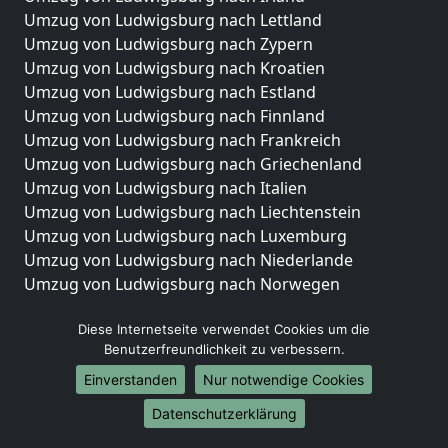
Umzug von Ludwigsburg nach Lettland
Umzug von Ludwigsburg nach Zypern
Umzug von Ludwigsburg nach Kroatien
Umzug von Ludwigsburg nach Estland
Umzug von Ludwigsburg nach Finnland
Umzug von Ludwigsburg nach Frankreich
Umzug von Ludwigsburg nach Griechenland
Umzug von Ludwigsburg nach Italien
Umzug von Ludwigsburg nach Liechtenstein
Umzug von Ludwigsburg nach Luxemburg
Umzug von Ludwigsburg nach Niederlande
Umzug von Ludwigsburg nach Norwegen
Umzüge-Deutschlandweit
Diese Internetseite verwendet Cookies um die
Benutzerfreundlichkeit zu verbessern.
Umzug von Ludwigsburg nach Berlin
Umzug von Ludwigsburg nach Hamburg
Einverstanden
Nur notwendige Cookies
Umzug von Ludwigsburg nach München
Datenschutzerklärung
Umzug von Ludwigsburg nach Köln