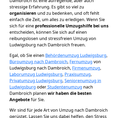
Dambroich ist eine aufregende, aber auch
stressige Erfahrung. Es gibt so viel zu
organisieren
und zu bedenken, und oft fehlt
einfach die Zeit, um alles zu erledigen. Wenn Sie
sich für eine
professionelle Umzugshilfe bei uns
entscheiden, können Sie sich auf einen
reibungslosen und stressfreien Umzug von
Ludwigsburg nach Dambroich freuen.
Egal, ob Sie einen
Behördenumzug Ludwigsburg
,
Büroumzug nach Dambroich
,
Fernumzug
von
Ludwigsburg nach Dambroich,
Firmenumzug
,
Laborumzug Ludwigsburg
,
Praxisumzug
,
Privatumzug Ludwigsburg
,
Seniorenumzug in
Ludwigsburg
oder
Studentenumzug
nach
Dambroich planen
wir haben die besten
Angebote
für Sie.
Wir sind für jede Art von Umzug nach Dambroich
gerüstet. Lassen Sie uns dabei helfen, den Stress